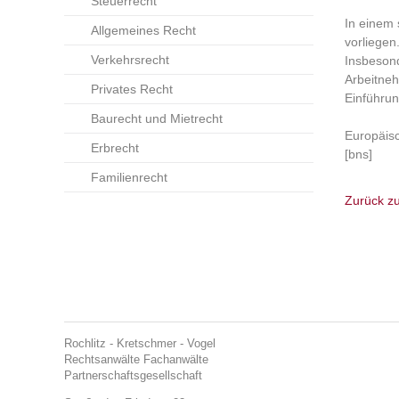
Steuerrecht
In einem 
Allgemeines Recht
vorliegen
Verkehrsrecht
Insbesond
Arbeitneh
Privates Recht
Einführun
Baurecht und Mietrecht
Europäisc
Erbrecht
[bns]
Familienrecht
Zurück zu
Rochlitz - Kretschmer - Vogel
Rechtsanwälte Fachanwälte
Partnerschaftsgesellschaft